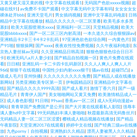
又黄又硬又湿又黄的视
|
中文字幕在线观看1
|
无码国产色欲xxxxx视频
|
超
碰在线91
|
av免费不卡国产观看
|
中文字幕无码中文字幕有码
|
女女女女女
裸体处开bbb
|
亚洲天堂毛片
|
男女插鸡视频
|
亚洲中文字幕乱码电影
|
日韩
精品中文字幕在线播放
|
精品久久久久久一区二区里番
|
欧美毛多水多黑
寡妇
|
欧美大屁股喷潮水xxxx
|
亚洲福利一区二区
|
天堂精品视频
|
欧美大
屁股bbbbxxxx
|
国产一区二区三区内射高清
|
一本久道久久综合狠狠躁av
|
亚洲精品卡2卡三卡4卡2卡乱码
|
97亚洲色欲色欲综合网
|
一内黄色片
|
国
产91啪
|
狠狠操网
|
国产xxxx
|
夜夜欢性恔免费视频
|
久久午夜福利电影
|
东
京热人妻丝袜av无码
|
久久亚洲精品日韩高清
|
狠狠色狠狠色综合日日不
卡
|
欧洲无码八a片人妻少妇
|
国产精品自拍视频一区
|
黄色片免费在线观
看
|
日日精
|
亚洲乱码一卡二卡四卡乱码新区
|
久久人人爽人人爽人人片
966
|
狠狠干在线视频
|
中国性少妇内射xxxx狠干
|
骚av在线
|
超碰凹凸
|
a
级成人毛片
|
亚州快播
|
久久久久久久久久久免费
|
国产精品人成在线播放
新网站
|
另类亚洲欧美专区第一页
|
伊甸园精品区
|
亚洲精品中文字幕在
线
|
国产精品久久久久9999高清
|
国产成人看片
|
激情丁香六月
|
国产一级
精品毛片
|
青青伊人国产
|
美女啪啪网站又黄又免费
|
欧美激情精品成人一
区
|
成人春色影视
|
91日韩
|
99sao
|
香蕉av一区二区
|
成人h无码动漫超w
网站
|
青青草国产免费国产是公开
|
国产大片黄在线观看私人影院
|
强辱丰
满人妻hd中文字幕
|
99无码熟妇丰满人妻啪啪
|
秋霞最新高清无码鲁丝片
|
无码精品人妻一区二区三区涩爱
|
樱桃成人精品视频在线播放
|
国产精品
午夜影院
|
天堂亚洲2017在线观看
|
婷婷中文在线
|
国产经典三级av在线播
放
|
九色porny丨自拍视频
|
亚洲熟妇久久精品
|
漂亮人妻被黑人久久精品
|