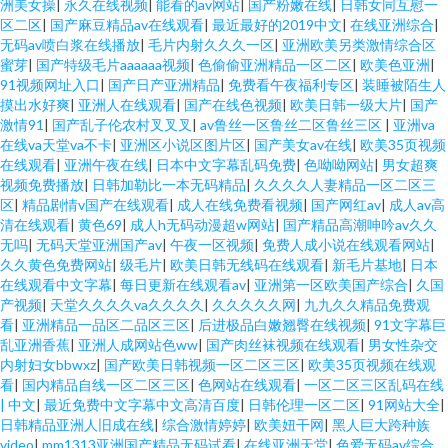
洲美女操
|
永久在线视频
|
能看的av网站
|
国产粉嫩在线
|
日韩女同互慰一
区二区
|
国产麻豆精品av在线观看
|
最近最好的2019中文
|
在线亚洲综合
|
无码av喷白浆在线播放
|
毛片内射久久久一区
|
亚洲欧美另类激情综合区
蜜芽
|
国产特级毛片aaaaaa视频
|
色偷偷亚洲精品一区二区
|
欧美色亚洲
|
91视频网址入口
|
国产日产亚洲精品
|
免费看午夜福利专区
|
装睡被陌生人
摸出水好爽
|
亚洲人在线观看
|
国产在线色视频
|
欧美日韩一级大片
|
国产
激情91
|
国产乱子伦农村叉叉叉
|
av鲁丝一区鲁丝二区鲁丝三区
|
亚洲va
在线va天堂va不卡
|
亚洲区小说区图片区
|
国产美女av在线
|
欧美35页视频
在线观看
|
亚洲午夜在线
|
日本中文字幕乱码免费
|
色呦呦网站
|
男女超爽
视频免费播放
|
日韩加勒比一本无码精品
|
久久久久人妻精品一区二区三
区
|
精品剧情v国产在线观看
|
成人在线免费看视频
|
国产网红av
|
成人av高
清在线观看
|
黄色69
|
成人h无码动漫超w网站
|
国产精品高潮呻吟av久久
无吗
|
无码天堂亚洲国产av
|
午夜一区视频
|
免费人成小说在线观看网站
|
久久黄色免费网站
|
级毛片
|
欧美日韩无线码在线观看
|
新毛片基地
|
日本
在线观看中文字幕
|
每日更新在线观看av
|
亚洲第一区欧美国产综合
|
久国
产视频
|
天堂久久久久va久久久久
|
久久久久久网
|
九九久久精品免费观
看
|
亚洲精品一品区二品区三区
|
后进极品白嫩翘臀在线视频
|
91文字幕巨
乱亚洲香蕉
|
亚洲人成网站色ww
|
国产肉丝袜视频在线观看
|
男女性杂交
内射妇女bbwxz
|
国产欧美日韩视频一区二区三区
|
欧美35页视频在线观
看
|
国内精品自线一区二区三区
|
色网站在线观看
|
一区二区三区乱码在线
| 中文
|
最近免费中文字幕中文高清百度
|
日韩伦理一区二区
|
91网站大全
|
日韩精品亚洲人旧成在线
|
综合激情婷婷
|
欧美妞干网
|
黑人巨大跨种族
video
|
mm1313亚洲国产精品无码试看
|
在线亚洲天堂
|
色爱无码av综合