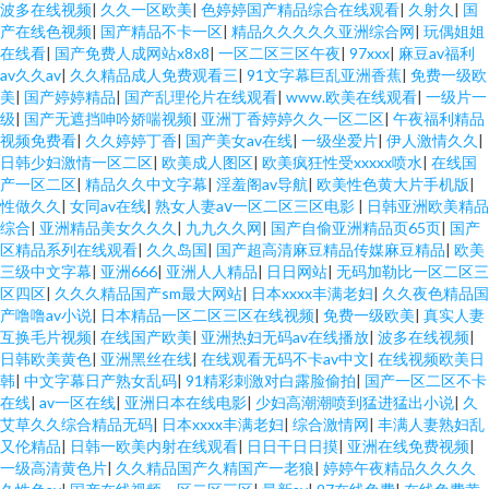
波多在线视频
|
久久一区欧美
|
色婷婷国产精品综合在线观看
|
久射久
|
国
产在线色视频
|
国产精品不卡一区
|
精品久久久久久亚洲综合网
|
玩偶姐姐
在线看
|
国产免费人成网站x8x8
|
一区二区三区午夜
|
97xxx
|
麻豆av福利
av久久av
|
久久精品成人免费观看三
|
91文字幕巨乱亚洲香蕉
|
免费一级欧
美
|
国产婷婷精品
|
国产乱理伦片在线观看
|
www.欧美在线观看
|
一级片一
级
|
国产无遮挡呻吟娇喘视频
|
亚洲丁香婷婷久久一区二区
|
午夜福利精品
视频免费看
|
久久婷婷丁香
|
国产美女av在线
|
一级坐爱片
|
伊人激情久久
|
日韩少妇激情一区二区
|
欧美成人图区
|
欧美疯狂性受xxxxx喷水
|
在线国
产一区二区
|
精品久久中文字幕
|
淫羞阁av导航
|
欧美性色黄大片手机版
|
性做久久
|
女同av在线
|
熟女人妻aⅴ一区二区三区电影
|
日韩亚洲欧美精品
综合
|
亚洲精品美女久久久
|
九九久久网
|
国产自偷亚洲精品页65页
|
国产
区精品系列在线观看
|
久久岛国
|
国产超高清麻豆精品传媒麻豆精品
|
欧美
三级中文字幕
|
亚洲666
|
亚洲人人精品
|
日日网站
|
无码加勒比一区二区三
区四区
|
久久久精品国产sm最大网站
|
日本xxxx丰满老妇
|
久久夜色精品国
产噜噜av小说
|
日本精品一区二区三区在线视频
|
免费一级欧美
|
真实人妻
互换毛片视频
|
在线国产欧美
|
亚洲热妇无码av在线播放
|
波多在线视频
|
日韩欧美黄色
|
亚洲黑丝在线
|
在线观看无码不卡av中文
|
在线视频欧美日
韩
|
中文字幕日产熟女乱码
|
91精彩刺激对白露脸偷拍
|
国产一区二区不卡
在线
|
av一区在线
|
亚洲日本在线电影
|
少妇高潮潮喷到猛进猛出小说
|
久
艾草久久综合精品无码
|
日本xxxx丰满老妇
|
综合激情网
|
丰满人妻熟妇乱
又伦精品
|
日韩一欧美内射在线观看
|
日日干日日摸
|
亚洲在线免费视频
|
一级高清黄色片
|
久久精品国产久精国产一老狼
|
婷婷午夜精品久久久久