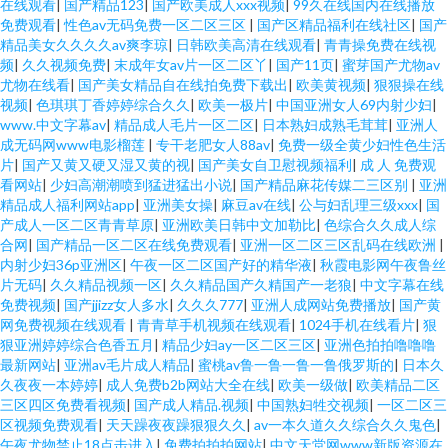
在线观看
|
国产精品123
|
国产欧美成人xxx视频
|
99久在线国内在线播放
免费观看
|
性色av无码免费一区二区三区
|
国产区精品福利在线社区
|
国产
精品美女久久久久av爽李琼
|
日韩欧美高清在线观看
|
青青操免费在线视
频
|
久久视频免费
|
末成年女av片一区二区丫
|
国产11页
|
蜜芽国产尤物av
尤物在线看
|
国产美女精品自在线拍免费下载出
|
欧美黄视频
|
狠狠操在线
视频
|
色琪琪丁香婷婷综合久久
|
欧美一极片
|
中国亚洲女人69内射少妇
|
www.中文字幕av
|
精品成人毛片一区二区
|
日本熟妇成熟毛茸茸
|
亚洲人
成无码网www电影榴莲
|
专干老肥女人88av
|
免费一级全黄少妇性色生活
片
|
国产又黄又硬又湿又黄的视
|
国产美女自卫慰视频福利
|
成 人 免费观
看网站
|
少妇高潮潮喷到猛进猛出小说
|
国产精品麻花传媒二三区别
|
亚洲
精品成人福利网站app
|
亚洲美女操
|
麻豆av在线
|
公与妇乱理三级xxx
|
国
产成人一区二区青青草原
|
亚洲欧美日韩中文加勒比
|
色综合久久成人综
合网
|
国产精品一区二区在线免费观看
|
亚洲一区二区三区乱码在线欧洲
|
内射少妇36p亚洲区
|
午夜一区二区国产好的精华液
|
秋霞电影网午夜鲁丝
片无码
|
久久精品视频一区
|
久久精品国产久精国产一老狼
|
中文字幕在线
免费视频
|
国产jjizz女人多水
|
久久久777
|
亚洲人成网站免费播放
|
国产黄
网免费视频在线观看
|
青青草手机视频在线观看
|
1024手机在线看片
|
狠
狠亚洲婷婷综合色香五月
|
精品少妇ay一区二区三区
|
亚洲色拍拍噜噜噜
最新网站
|
亚洲av毛片成人精品
|
蜜桃av鲁一鲁一鲁一鲁俄罗斯的
|
日本久
久夜夜一本婷婷
|
成人免费b2b网站大全在线
|
欧美一级做
|
欧美精品二区
三区四区免费看视频
|
国产成人精品.视频
|
中国熟妇牲交视频
|
一区二区三
区视频免费观看
|
天天躁夜夜躁狠狠久久
|
av一本久道久久综合久久鬼色
|
午夜尤物禁止18点击进入
|
免费拍拍拍网站
|
中文天堂网www新版资源在