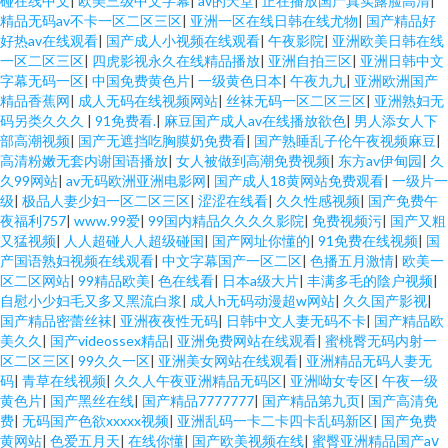
碰在线中文
|
欧美三级中文字幕
|
av的天堂
|
正在播放国产真实露脸高清
|
精品无码av不卡一区二区三区
|
亚洲一区在线日韩在线尤物
|
国产精品好
好热av在线观看
|
国产成人小视频在线观看
|
午夜影院
|
亚洲欧美日韩在线
一区二区三区
|
四虎影视永久在线精品播放
|
亚洲自拍三区
|
亚洲日韩中文
字幕无码一区
|
中国免费黄色片
|
一级黄色日本
|
午夜九九
|
亚洲欧洲国产
精品香蕉网
|
成人无码在线视频网站
|
丝袜无码一区二区三区
|
亚洲熟妇无
码另类久久久
|
91免费看.
|
麻豆国产成人av在线播放欲色
|
男人添女人下
部高潮视频
|
国产无遮挡吃胸膜奶免费看
|
国产熟睡乱子伦午夜视频麻豆
|
高清粉嫩无套内谢国语播放
|
女人被做到高潮免费视频
|
东方av伊甸园
|
久
久99网站
|
av无码欧洲亚洲电影网
|
国产成人18黄网站免费观看
|
一级片一
级
|
极品人妻少妇一区二区三区
|
涩涩在线看
|
久久性感视频
|
国产免费午
夜福利757
|
www.99爱
|
99国内精品久久久久影院
|
免费视频污
|
国产又粗
又猛视频
|
人人超碰人人超级碰国
|
国产网址你懂的
|
91免费在线视频
|
国
产国语熟妇视频在线观看
|
中文字幕国产一区二区
|
色播五月激情
|
欧美一
区二区网站
|
99精品欧美
|
色在线看
|
日本a级大片
|
丰满多毛的陰户视频
|
自慰小少妇毛又多又黑流白浆
|
成人h无码动漫超w网站
|
久久国产影视
|
国产精品密蕾丝袜
|
亚洲夜夜性无码
|
日韩中文人妻无码不卡
|
国产精品欧
美久久
|
国产videossex精品
|
亚洲免费网站在线观看
|
蜜桃臀无码内射一
区二区三区
|
99久久一区
|
亚洲美女网站在线观看
|
亚洲精品无码人妻无
码
|
青草在线视频
|
久久人午夜亚洲精品无码区
|
亚洲呦女专区
|
午夜一级
黄色片
|
国产黑丝在线
|
国产精品7777777
|
国产精品第九页
|
国产高清免
费
|
无码国产色欲xxxxx视频
|
亚洲乱码一卡二卡四卡乱码新区
|
国产免费
黄网站
|
色爱五月天
|
在线你懂
|
国产欧美视频在线
|
蜜臀亚洲精品国产aⅴ