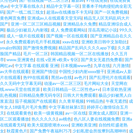
久性色av
|
国产在线视频一区二区三区
|
最新av
|
97在线免费
|
在线免费黄
色av
|
中文字幕在线永久
|
精品中文字幕一区
|
里番本子纯肉侵犯肉全彩无
码
|
国产一线二线三线女
|
超清av在线播放不卡无码
|
国产一区免费视频
|
黄色网页免费
|
亚洲成av人在线观看天堂无码
|
精品无人区无码乱码大片
国产
|
亚洲一区二区三区精品视频
|
亚洲精品永久免费
|
精品亚洲综合成人
网
|
极品少妇被后入内射视
|
成 人 免费观看网站
|
淫岳高潮记小说
|
99久久
精
|
成人一级片在线观看
|
国产视频一区在线观看
|
国产亚洲精品自在久久
vr
|
永久免费观看的毛片手机视频
|
xxav在线
|
亚洲欧美日韩中文加勒比
|
youjizz韩国
|
国产激情免费视频
|
精品国产乱码久久久久app下载
|
久久露
脸国产精品
|
毛片一区二区
|
韩国精品视频一区二区在线播放
|
久久五月
亭
|
www.亚洲黄色
|
在线 v亚洲 v欧美v 专区
|
国产美女无遮挡免费看
|
国产
网红av
|
中文字幕 在线观看 亚洲
|
日本视频www色
|
九草在线
|
六月激情
|
av大帝在线观看
|
亚洲国产情侣
|
中国性少妇内射xxxx狠干
|
亚洲成av人影
片在线观看
|
热99在线观看
|
黑丝av在线
|
av色片
|
国产乱理伦片在线观看
|
久久无码中文字幕无码
|
动漫av一区二区三区
|
毛片网站大全
|
天堂网在
线.www天堂在线资源
|
欧美日韩精品一区二区性色a+v
|
日本亚欧热亚洲
乱色视频
|
日韩精品免费无码专区
|
日韩大片免费观看
|
极品少妇被黑人白
浆直流
|
茄子视频国产在线观看
|
久久青草视频
|
99精品热
|
午夜无遮挡
|
成
年女人18级毛片毛片免费
|
中文字幕丝袜第1页
|
婷婷开心激情综合五月
天
|
在线观看黄色
|
欧美一级黄视频
|
av一区在线
|
亚洲女成人图区
|
亚洲一
区二区观看播放
|
热久久久久久
|
av桃色
|
色八区人妻在线视频免费
|
亚洲a
在线观看无码
|
欧美大屁股喷潮水xxxx
|
亚洲欧美亚洲
|
自拍性旺盛老熟
女
|
秋霞黄色片
|
国产免费午夜福利757
|
少妇私密会所按摩到高潮呻吟
|
成