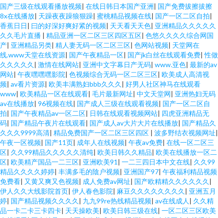
国产三级在线观看播放视频
|
在线日韩日本国产亚洲
|
国产免费拔擦拔擦
8x在线播放
|
天躁夜夜躁狼狠躁
|
蜜桃精品视频在线
|
国产一区二区自拍
|
香蕉日日
|
曰的好深好爽好紧的视频
|
天天看天天色
|
亚洲精品久久久久久
久久毛片直播
|
精品亚洲一区二区三区四区五区
|
色悠久久久久综合网国
产
|
亚洲精品另类
|
精人妻无码一区二区三区
|
色网站视频
|
天堂网在
线.www天堂在线资源
|
国产午夜精品一区
|
国产jk白丝在线观看免费
|
性做
久久久久久
|
激情在线网站
|
亚洲中文字幕日产无码
|
www.亚色
|
最新的av
网站
|
午夜嘿嘿嘿影院
|
色视频综合无码一区二区三区
|
欧美成人高清视
频
|
av看片资源
|
欧美丰满熟妇bbb久久久
|
好男人社区神马在线观看
www
|
欧美精品一区在线观看
|
毛片最新网址
|
中文天堂网
|
亚洲热妇无码
av在线播放
|
96视频在线
|
国产成人三级在线观看视频
|
国产一区二区自
拍
|
国产午夜精品av一区二区
|
日韩在线观看视频网站
|
四虎亚洲精品无
码
|
国产精品午夜片在线观看
|
国产成人av大片大片在线播放
|
国产精品久
久久久9999高清
|
精品免费国产一区二区三区四区
|
波多野结衣视频网址
|
午夜一区视频
|
国产11页
|
成年人在线视频
|
午夜av免费
|
在线一区二区三
区
|
久久99精品久久久久久清纯
|
欧美日韩久久精品
|
欧美在线播放一区二
区
|
欧美精产国品一二三区
|
亚洲欧美91
|
一二三四日本中文在线
|
久久99
精品久久久久婷婷
|
丰满多毛的陰户视频
|
亚洲国产97
|
午夜福利精品视频
免费看
|
又黄又爽又色视频
|
成人免费av网址
|
国产欧精精久久久久久久
|
伊人久久大线影院首页
|
伊人春色影院
|
麻豆久久久久久久久久
|
亚洲五月
婷
|
国产精品视频久久久久
|
九九99re热线精品视频
|
av在线成人
|
久久精
品一卡二卡三卡四卡
|
天天操欧美
|
欧美日韩三级在线
|
一区二区三区欧美