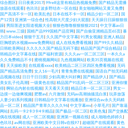
综合图区
|
日日夜夜2017
|
99re8这里有精品热视频免费
|
国产精品无需播
放器在线观看
|
色玖玖
|
波多野结衣一区在线
|
美女啪啪网站又黄又免费
|
国产高清不卡一区
|
欧美乱色
|
日本在线不卡一区
|
精品少妇一区二区
|
国
产12页
|
亚洲第一综合色
|
性高朝大尺度少妇大屁股
|
天天躁日日躁狠狠很
躁
|
男阳茎进女阳道视频大全
|
狠狠色噜噜狠狠狠狠2021
|
中文字幕av日
韩
|
www.三级
|
国精产品999国精产品官网
|
国产自偷亚洲精品页65页
|
暴
力日本video
|
狠狠干五月
|
久久国产中文字幕
|
91男女视频
|
亚洲人精品
|
巨胸喷奶水视频www免费网站
|
成人在线免费看视频
|
国产99久久精品
|
日韩欧美网站
|
久久久久久国产精品无码下载
|
精品国产国产综合精品
|
日
韩精品中文字幕在线
|
国产福利资源
|
久久久av一区二区三区
|
一本久久a
久久免费精品不卡
|
蜜桃视频网站
|
九色视频网站
|
欧美35页视频在线观
看
|
天天操欧美
|
在线观看xxxx
|
欧美精品二区三区四区免费看视频
|
无码
国产精品高清免费
|
女人16一毛片
|
青青免费在线视频
|
国语自产拍无码精
品视频在线
|
日日干日日摸
|
少妇高潮大叫好爽
|
国产精品伊人
|
国产精品
美女乱子伦高潮
|
一级黄色在线
|
精品国产91乱码一区二区三区
|
亚洲你懂
得
|
啊轻点内射在线视频
|
天天看天天摸
|
精品日本一区二区三区
|
男女一
边摸一边做爽视频
|
肥臀av
|
六月激情
|
无码av高潮抽搐流白浆
|
玩弄放荡
人妻少妇系列视频
|
日韩精品中文字幕在线播放
|
亚洲综合av永久无码精
品一区二区
|
精品国产青草久久久久96
|
中文字幕mv
|
小草毛片
|
国产靠逼
网站
|
乱码一卡2卡3卡4卡精品
|
国产极品一区二区
|
欧美色鬼
|
国产交换配
偶在线视频
|
成人一区二区视频
|
亚洲第一视频在线
|
成人啪啪色婷婷久
|
色玖玖
|
av网在线
|
亚洲欧美中文日韩v在线97
|
超碰国产在线观看
|
黄色