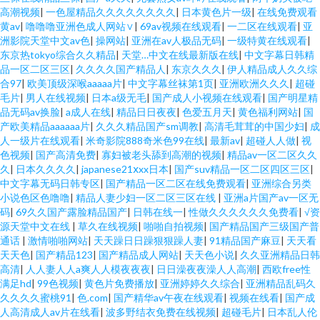
高潮视频
|
一色屋精品久久久久久久久久
|
日本黄色片一级
|
在线免费观看
黄av
|
噜噜噜亚洲色成人网站∨
|
69av视频在线观看
|
一二区在线观看
|
亚
洲影院天堂中文av色
|
操网站
|
亚洲在av人极品无码
|
一级特黄在线观看
|
东京热tokyo综合久久精品
|
天堂…中文在线最新版在线
|
中文字幕日韩精
品一区二区三区
|
久久久久国产精品人
|
东京久久久
|
伊人精品成人久久综
合97
|
欧美顶级深喉aaaaa片
|
中文字幕丝袜第1页
|
亚洲欧洲久久久
|
超碰
毛片
|
男人在线视频
|
日本a级无毛
|
国产成人小视频在线观看
|
国产明星精
品无码av换脸
|
a成人在线
|
精品日日夜夜
|
色爱五月天
|
黄色福利网站
|
国
产欧美精品aaaaaa片
|
久久久精品国产sm调教
|
高清毛茸茸的中国少妇
|
成
人一级片在线观看
|
米奇影院888奇米色99在线
|
最新av
|
超碰人人做
|
视
色视频
|
国产高清免费
|
寡妇被老头舔到高潮的视频
|
精品av一区二区久久
久
|
日本久久久久
|
japanese21ⅹxx日本
|
国产suv精品一区二区四区三区
|
中文字幕无码日韩专区
|
国产精品一区二区在线免费观看
|
亚洲综合另类
小说色区色噜噜
|
精品人妻少妇一区二区三区在线
|
亚洲a片国产av一区无
码
|
69久久国产露脸精品国产
|
日韩在线一
|
性做久久久久久久免费看
|
√资
源天堂中文在线
|
草久在线视频
|
啪啪自拍视频
|
国产精品国产三级国产普
通话
|
激情啪啪网站
|
天天躁日日躁狠狠躁人妻
|
91精品国产麻豆
|
天天看
天天色
|
国产精品123
|
国产精品成人网站
|
天天色小说
|
久久亚洲精品日韩
高清
|
人人妻人人a爽人人模夜夜夜
|
日日澡夜夜澡人人高潮
|
西欧free性
满足hd
|
99色视频
|
黄色片免费播放
|
亚洲婷婷久久综合
|
亚洲精品乱码久
久久久久蜜桃91
|
色.com
|
国产精华av午夜在线观看
|
视频在线看
|
国产成
人高清成人av片在线看
|
波多野结衣免费在线视频
|
超碰毛片
|
日本乱人伦