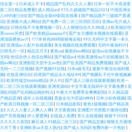
综合第一
|
日本成人不卡
|
精品国产乱码久久久人妻
|
日本一区不卡高清更
新二区
|
精品免费看
|
成人精品av
|
97久久超碰国产精品2021
|
中国亚洲女
人69内射少妇
|
国产精品全新69影院在线看
|
国产精品国产三级国产普通
话
|
亚洲最大成人网站
|
国产免费一区二区三区四区五区
|
亚洲av毛片成人
精品
|
日韩在线不卡免费视频一区
|
人人狠狠综合久久88成人
|
欧美疯狂性
受xxxxx另类
|
国产欧美精品aaaaaa片
|
国产女主播喷水视频在线观看
|
亚
洲顶级裸体av片
|
777米奇色8888狠狠俺去啦
|
99久无码中文字幕一本久
道
|
亚洲成av人影片在线观看
|
美女视频在线免费观看
|
无码午夜福利片
|
日韩毛片一区
|
精品五月天
|
黄色va
|
最新的av网站
|
超清av在线播放不卡
无码
|
色综合伊人色综合网站
|
国产精选av
|
性欧美激情aa片在线播放
|
岛
国av网址
|
亚洲影院天堂中文av色
|
国产乱色国产精品免费视频
|
国产成人
无码一二三区视频
|
国产视频91在线
|
日本a级无毛
|
最新午夜综合福利视
频
|
在线亚洲综合
|
四虎国产精品永久地址49
|
国产熟睡乱子伦午夜视频麻
豆
|
欧美性猛交bbbbb精品
|
伊人91
|
国产成人三级在线观看视频
|
欧美一
区二区三区在线观看视频
|
亚洲资源站
|
中文字幕无线码中文字幕免费
|
亚
洲乱码国产乱码精品精的特点
|
午夜大片免费男女爽爽影院
|
久久精品国
产精品亚洲
|
成年人在线视频
|
贵族女沦为官妓h呻吟
|
日本少妇色视频
|
国
产欧美日韩视频一区二区三区
|
日本精品影院
|
黄色1级视频
|
国产精品美
女
|
久久人人妻人人爽人人爽
|
天天夜夜骑
|
亚洲图片另类图片激情动图
|
国产另类视频
|
伊人爱爱网
|
在线成人免费
|
草久在线视频
|
狠狠干2020
|
久久久久久影院
|
麻豆成人91精品二区三区
|
国产精品交换
|
狠狠五月激情
六月丁香
|
亚洲欧美va天堂人熟伦
|
国产成人无码区免费内射一片色欲
|