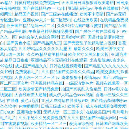
aⅴ精品
|
好黄好硬好爽免费视频一
|
天天躁日日躁狠狠躁欧美老妇
|
日日操
夜夜操视频
|
国产在线精品99一卡2卡
|
亚洲乱码伦av
|
午夜在线播放
|
色视
频网址
|
精品国产视频
|
国产三级av在线播放
|
欧美不卡高清
|
国产av无码
专区亚汌a√
|
亚洲成av人片一区二区密柚
|
在线亚洲欧美
|
在线精品免费视
频
|
亚洲国产精品乱码一区二区
|
久久99精品国产麻豆蜜芽
|
国产精品a国
产精品a手机版
|
午夜福利精品视频免费看
|
国产黑色丝袜在线观看下
|
99
久久一区
|
色综合伊人色综合网站
|
五月婷婷社区
|
国语对白清晰刺激对
白
|
国产黄色小说
|
国产精品第九页
|
国产无套乱子伦精彩是白视频
|
香蕉
私人影院
|
久久99精品久久久久久动态图
|
最新久久久
|
欧美三级中文字
幕
|
a级一级片
|
久久99精品这里精品6
|
欧美尺寸又黑又粗又长
|
亚洲毛片
a
|
精品日日夜夜
|
亚洲精品不卡无码福利在线观看
|
米奇影院888奇米色
99在线
|
成人国产精品久久
|
日韩在线视频看看
|
国产精品久久久久久久久
久10秀
|
免费观看毛片
|
久久精品国产免费看久久精品
|
欧美交换配乱吟粗
大视频
|
人妻无码一区二区三区 tv
|
奇米狠狠干
|
爱情岛av
|
国产aⅴ精品一
区二区三理论片
|
亚洲视频精品在线
|
一级高清黄色片
|
视频在线观看一区
二区三区
|
欧美激情国产精品免费
|
拍国产真实乱人偷精品
|
日韩av影片在
线观看
|
大香线蕉伊人超碰
|
成人伊人精品色xxxx视频
|
香港aa三级久久三
级
|
在线碰
|
黄色a毛片
|
亚洲人成网站在线播放942
|
国产精品高潮呻吟av
久久软件
|
色黄啪啪网
|
日韩三级成人
|
欧美不卡
|
成人在线观看免费爱爱
|
日少妇b
|
亚洲呦女专区
|
无码人妻一区二区中文
|
在线欧美国产
|
毛片毛片
毛片毛片
|
久久不见久久见免费视频7
|
久久久精品国产sm最大网站
|
一本
到在线观看视频
|
欧美精品一区二区三
|
爱搞逼综合网
|
日韩国产网曝欧美