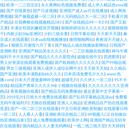
线
|
欧美一二三四五区
|
永久黄网站色视频免费看
|
成人伊人精品色xxxx视
频
|
国产在线黄色
|
国产日皮视频
|
亚洲国产成人av片在线播放
|
成人网免
费视频
|
国产偷窥盗摄一区二区
|
伊人无码精品久久一区二区
|
手机看片国
产精品
|
任我爽橹在线视频精品583
|
国产在线精品99一卡2卡
|
国产又粗
又黄
|
丰满女邻居的嫩苞张开视频
|
狠狠婷婷综合久久久久久
|
狠狠狠狠狠
干
|
内射少妇36p亚洲区
|
少妇三级全黄
|
日韩字幕在线
|
天天射天天舔
|
麻
豆成人在线观看
|
日本va在线视频播放
|
激情啪啪网站
|
夜夜澡天天碰人人
爱av
|
狠狠五月激情六月丁香
|
国产精品人成在线播放新网站
|
日韩国产
亚洲欧美
|
亚洲国产精品美女久久久久
|
一二三区视频在线观看
|
神马午夜
福利不卡片在线
|
国产精品久久久久影院色
|
超碰在线中文
|
四虎图库
|
好
男人好资源在线观看免费视频
|
国产欧精精久久久久久久
|
国产99精品视
频
|
男女三级视频
|
亚洲人成伊人成综合网中文
|
天天射天天拍
|
久久精品
国产亚洲
|
欧美丰满熟妇bbb久久久
|
日本高清免费毛片久久
|
www.色
播.com
|
日本大尺度做爰呻吟舌吻
|
超碰毛片
|
久久伊人一区二区
|
91不卡
在线
|
精品国产青草久久久久96
|
小视频在线观看
|
久久久久久久久久亚洲
精品
|
香蕉视频在线看
|
国产精品无码免费播放
|
最近更新中文字幕第一
页
|
2019毛片
|
日韩大片免费在线观看
|
国产乱码字幕精品高清av
|
免费看
无码午夜福利片
|
尤物在线视频
|
亚洲人人精品
|
亚洲精品自产拍在线观看
亚瑟
|
国产一区二区三区在线观看
|
中文日韩亚洲欧美制服
|
在线观看日韩
一区二区
|
人人看人人看
|
亚洲欧美综合精品二区
|
69视频入口
|
自拍偷自
拍亚洲精品第1页
|
成人免费视频观看
|
欧美伊人网
|
亚洲国产精品无码专
区在线观看
|
国内精品久久人妻无码网站
|
一线二线三线天堂
|
天天婷婷
|