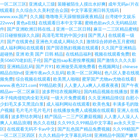
一区二区三区
|
亚洲成人三级
|
装睡被陌生人摸出水好爽
|
成年无码a√片在
线观看
|
久久综合久久美利坚合众国
|
中文字幕亚洲日韩无线码
|
www.xxx.国产
|
久久频
|
噜噜噜天天躁狠狠躁夜夜精品
|
台湾佬中文娱乐
22vvvv
|
黄色a在线
|
在线观看日本中文字幕
|
蜜桃色欲av久久无码精品软
件
|
国产亚洲欧洲日韩在线...
|
亚洲一区二区日韩
|
麻豆一二三区精品蜜桃
|
日日碰狠狠躁久久躁
|
高清毛茸茸的中国少妇
|
国产黑人
|
在线观看一级
片
|
国产在线黄色
|
亚洲色大成成人网站久久
|
激情综合婷婷色五月蜜桃
|
成人福利网站在线观看
|
国产国语熟妇视频在线观看
|
久久国产亚洲精品
超碰热
|
亚洲 欧美 国产 日韩 精品
|
在线精品福利
|
视频在线观看免费
|
欧
美506070老妇乱子伦
|
国产盗拍sap私密按摩视频
|
国产激情久久久久影
院
|
亚洲精品乱码
|
国产片91
|
欧洲做受高潮免费看
|
色视频网址
|
chinese
精品自拍hd
|
亚洲午夜av久久乱码
|
欧美一区二区网站
|
色八区人妻在线视
频免费
|
综合视频在线观看
|
欧美黑人啪啪
|
蜜芽国产尤物av尤物在线看
|
www.夜色321.com
|
99精品欧美
|
人人妻人人a爽人人模夜夜夜
|
国产午夜
精品av一区二区麻豆
|
波多野结衣视频网址
|
国内精品视频在线播放
|
里番
本子纯肉侵犯肉全彩无码
|
一级大片免费观看
|
久久亚洲精品情侣
|
自慰小
少妇毛又多又黑流白浆
|
成人福利网站在线观看
|
欧美色鬼
|
丰满多毛的陰
户视频
|
毛片毛片毛片毛片
|
在线播放免费人成视频在线观看
|
亚洲人在线
观看
|
波多野结衣网址
|
精产国品一二三产区蘑菇视频
|
人人妻人人澡人人
爽人人精品浪潮
|
热久久在线
|
久久99久久99精品中文字幕
|
av永久天堂一
区
|
在线观看无码不卡av中文
|
国产乱色国产精品免费视频
|
久久99精国产
一区二区三区四区
|
久久久精品中文字幕乱码18
|
亚洲精品中国国产嫩草