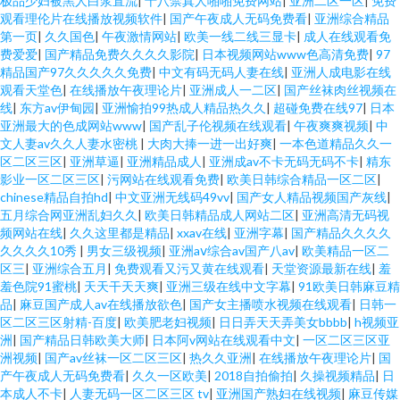
极品少妇被黑人白浆直流
|
十八禁真人啪啪免费网站
|
亚洲二区一区
|
免费
观看理伦片在线播放视频软件
|
国产午夜成人无码免费看
|
亚洲综合精品
第一页
|
久久国色
|
午夜激情网站
|
欧美一线二线三显卡
|
成人在线观看免
费爱爱
|
国产精品免费久久久久影院
|
日本视频网站www色高清免费
|
97
精品国产97久久久久久免费
|
中文有码无码人妻在线
|
亚洲人成电影在线
观看天堂色
|
在线播放午夜理论片
|
亚洲成人一二区
|
国产丝袜肉丝视频在
线
|
东方av伊甸园
|
亚洲愉拍99热成人精品热久久
|
超碰免费在线97
|
日本
亚洲最大的色成网站www
|
国产乱子伦视频在线观看
|
午夜爽爽视频
|
中
文人妻av久久人妻水密桃
|
大肉大捧一进一出好爽
|
一本色道精品久久一
区二区三区
|
亚洲草逼
|
亚洲精品成人
|
亚洲成av不卡无码无码不卡
|
精东
影业一区二区三区
|
污网站在线观看免费
|
欧美日韩综合精品一区二区
|
chinese精品自拍hd
|
中文亚洲无线码49vv
|
国产女人精品视频国产灰线
|
五月综合网亚洲乱妇久久
|
欧美日韩精品成人网站二区
|
亚洲高清无码视
频网站在线
|
久久这里都是精品
|
xxav在线
|
亚洲字幕
|
国产精品久久久久
久久久久10秀
|
男女三级视频
|
亚洲aⅴ综合av国产八av
|
欧美精品一区二
区三
|
亚洲综合五月
|
免费观看又污又黄在线观看
|
天堂资源最新在线
|
羞
羞色院91蜜桃
|
天天干天天爽
|
亚洲三级在线中文字幕
|
91欧美日韩麻豆精
品
|
麻豆国产成人av在线播放欲色
|
国产女主播喷水视频在线观看
|
日韩一
区二区三区射精-百度
|
欧美肥老妇视频
|
日日弄天天弄美女bbbb
|
h视频亚
洲
|
国产精品日韩欧美大师
|
日本阿v网站在线观看中文
|
一区二区三区亚
洲视频
|
国产av丝袜一区二区三区
|
热久久亚洲
|
在线播放午夜理论片
|
国
产午夜成人无码免费看
|
久久一区欧美
|
2018自拍偷拍
|
久操视频精品
|
日
本成人不卡
|
人妻无码一区二区三区 tv
|
亚洲国产熟妇在线视频
|
麻豆传媒