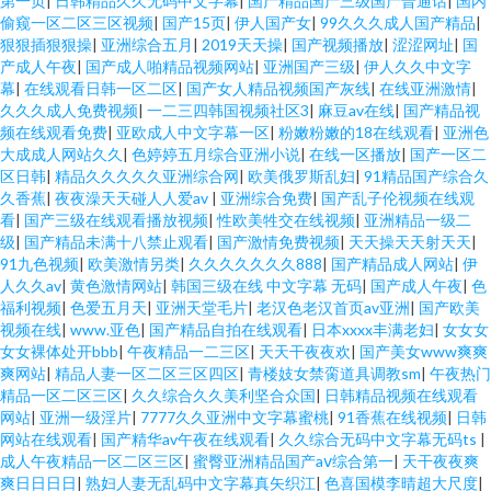
第一页
|
日韩精品久久无码中文字幕
|
国产精品国产三级国产普通话
|
国内
偷窥一区二区三区视频
|
国产15页
|
伊人国产女
|
99久久久成人国产精品
|
狠狠插狠狠操
|
亚洲综合五月
|
2019天天操
|
国产视频播放
|
涩涩网址
|
国
产成人午夜
|
国产成人啪精品视频网站
|
亚洲国产三级
|
伊人久久中文字
幕
|
在线观看日韩一区二区
|
国产女人精品视频国产灰线
|
在线亚洲激情
|
久久久成人免费视频
|
一二三四韩国视频社区3
|
麻豆av在线
|
国产精品视
频在线观看免费
|
亚欧成人中文字幕一区
|
粉嫩粉嫩的18在线观看
|
亚洲色
大成成人网站久久
|
色婷婷五月综合亚洲小说
|
在线一区播放
|
国产一区二
区日韩
|
精品久久久久久亚洲综合网
|
欧美俄罗斯乱妇
|
91精品国产综合久
久香蕉
|
夜夜澡天天碰人人爱av
|
亚洲综合免费
|
国产乱子伦视频在线观
看
|
国产三级在线观看播放视频
|
性欧美牲交在线视频
|
亚洲精品一级二
级
|
国产精品未满十八禁止观看
|
国产激情免费视频
|
天天操天天射天天
|
91九色视频
|
欧美激情另类
|
久久久久久久久888
|
国产精品成人网站
|
伊
人久久av
|
黄色激情网站
|
韩国三级在线 中文字幕 无码
|
国产成人午夜
|
色
福利视频
|
色爱五月天
|
亚洲天堂毛片
|
老汉色老汉首页av亚洲
|
国产欧美
视频在线
|
www.亚色
|
国产精品自拍在线观看
|
日本xxxx丰满老妇
|
女女女
女女裸体处开bbb
|
午夜精品一二三区
|
天天干夜夜欢
|
国产美女www爽爽
爽网站
|
精品人妻一区二区三区四区
|
青楼妓女禁脔道具调教sm
|
午夜热门
精品一区二区三区
|
久久综合久久美利坚合众国
|
日韩精品视频在线观看
网站
|
亚洲一级淫片
|
7777久久亚洲中文字幕蜜桃
|
91香蕉在线视频
|
日韩
网站在线观看
|
国产精华av午夜在线观看
|
久久综合无码中文字幕无码ts
|
成人午夜精品一区二区三区
|
蜜臀亚洲精品国产aⅴ综合第一
|
天干夜夜爽
爽日日日日
|
熟妇人妻无乱码中文字幕真矢织江
|
色喜国模李晴超大尺度
|