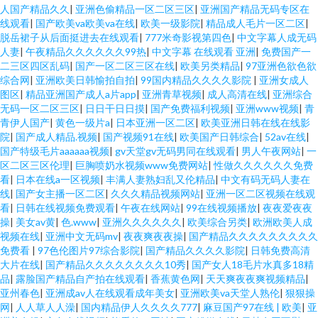
人国产精品久久
|
亚洲色偷精品一区二区三区
|
亚洲国产精品无码专区在
线观看
|
国产欧美va欧美va在线
|
欧美一级影院
|
精品成人毛片一区二区
|
脱岳裙子从后面挺进去在线观看
|
777米奇影视第四色
|
中文字幕人成无码
人妻
|
午夜精品久久久久久久99热
|
中文字幕 在线观看 亚洲
|
免费国产一
二三区四区乱码
|
国产一区二区三区在线
|
欧美另类精品
|
97亚洲色欲色欲
综合网
|
亚洲欧美日韩愉拍自拍
|
99国内精品久久久久影院
|
亚洲女成人
图区
|
精品亚洲国产成人a片app
|
亚洲青草视频
|
成人高清在线
|
亚洲综合
无码一区二区三区
|
日日干日日摸
|
国产免费福利视频
|
亚洲www视频
|
青
青伊人国产
|
黄色一级片a
|
日本亚洲一区二区
|
欧美亚洲日韩在线在线影
院
|
国产成人精品.视频
|
国产视频91在线
|
欧美国产日韩综合
|
52av在线
|
国产特级毛片aaaaaa视频
|
gv天堂gv无码男同在线观看
|
男人午夜网站
|
一
区二区三区伦理
|
巨胸喷奶水视频www免费网站
|
性做久久久久久久免费
看
|
日本在线a一区视频
|
丰满人妻熟妇乱又伦精品
|
中文有码无码人妻在
线
|
国产女主播一区二区
|
久久久精品视频网站
|
亚洲一区二区视频在线观
看
|
日韩在线视频免费观看
|
午夜在线网站
|
99在线视频播放
|
夜夜爱夜夜
操
|
美女av黄
|
色.www
|
亚洲久久久久久久
|
欧美综合另类
|
欧洲欧美人成
视频在线
|
亚洲中文无码mv
|
夜夜爽夜夜操
|
国产精品久久久久久久久久久
免费看
|
97色伦图片97综合影院
|
国产精品久久久久影院
|
日韩免费高清
大片在线
|
国产精品久久久久久久久久10秀
|
国产女人18毛片水真多18精
品
|
露脸国产精品自产拍在线观看
|
香蕉黄色网
|
天天爽夜夜爽视频精品
|
亚州春色
|
亚洲成av人在线观看成年美女
|
亚洲欧美va天堂人熟伦
|
狠狠操
网
|
人人草人人澡
|
国内精品伊人久久久久777
|
麻豆国产97在线 | 欧美
|
亚