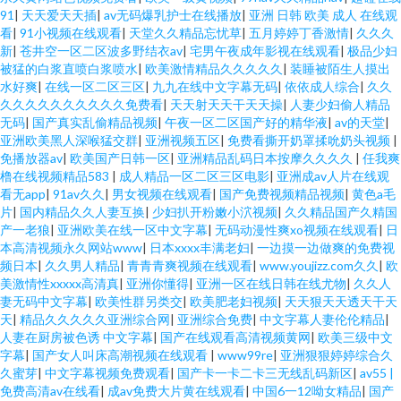
91
|
天天爱天天插
|
av无码爆乳护士在线播放
|
亚洲 日韩 欧美 成人 在线观
看
|
91小视频在线观看
|
天堂久久精品忘忧草
|
五月婷婷丁香激情
|
久久久
新
|
苍井空一区二区波多野结衣av
|
宅男午夜成年影视在线观看
|
极品少妇
被猛的白浆直喷白浆喷水
|
欧美激情精品久久久久久
|
装睡被陌生人摸出
水好爽
|
在线一区二区三区
|
九九在线中文字幕无码
|
依依成人综合
|
久久
久久久久久久久久久久免费看
|
天天射天天干天天操
|
人妻少妇偷人精品
无码
|
国产真实乱偷精品视频
|
午夜一区二区国产好的精华液
|
av的天堂
|
亚洲欧美黑人深喉猛交群
|
亚洲视频五区
|
免费看撕开奶罩揉吮奶头视频
|
免播放器av
|
欧美国产日韩一区
|
亚洲精品乱码日本按摩久久久久
|
任我爽
橹在线视频精品583
|
成人精品一区二区三区电影
|
亚洲成av人片在线观
看无app
|
91av久久
|
男女视频在线观看
|
国产免费视频精品视频
|
黄色a毛
片
|
国内精品久久人妻互换
|
少妇扒开粉嫩小泬视频
|
久久精品国产久精国
产一老狼
|
亚洲欧美在线一区中文字幕
|
无码动漫性爽xo视频在线观看
|
日
本高清视频永久网站www
|
日本xxxx丰满老妇
|
一边摸一边做爽的免费视
频日本
|
久久男人精品
|
青青青爽视频在线观看
|
www.youjizz.com久久
|
欧
美激情性xxxxx高清真
|
亚洲你懂得
|
亚洲一区在线日韩在线尤物
|
久久人
妻无码中文字幕
|
欧美性群另类交
|
欧美肥老妇视频
|
天天狠天天透天干天
天
|
精品久久久久久亚洲综合网
|
亚洲综合免费
|
中文字幕人妻伦伦精品
|
人妻在厨房被色诱 中文字幕
|
国产在线观看高清视频黄网
|
欧美三级中文
字幕
|
国产女人叫床高潮视频在线观看
|
www99re
|
亚洲狠狠婷婷综合久
久蜜芽
|
中文字幕视频免费观看
|
国产卡一卡二卡三无线乱码新区
|
av55 |
免费高清av在线看
|
成av免费大片黄在线观看
|
中国6一12呦女精品
|
国产