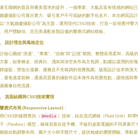
著互聯網的普及與審美需求的提升，一個專業、大氣且富有情感的網站已
婚慶攝影公司展示實力、吸引客戶不可或缺的數字化名片。本次網頁設計
以“大氣婚慶攝影公司”為主題，運用現代CSS3技術，打造一款視覺沖擊
、用戶體驗佳、且完美適配各類設備的響應式網站模板。
、 設計理念與風格定位
計核心圍繞“浪漫”、“專業”、“信賴”與“記憶”展開。整體采用柔和、高級
方案，如香檳金、經典白、淺灰與深空灰作為主色調，點綴以溫潤的玫瑰
靜謐藍，營造出溫馨、優雅且不失格調的視覺氛圍。版面設計追求簡潔大
，避免過度裝飾，通過高質量的攝影作品本身作為視覺焦點，讓情感與專
過圖像自然流露。
、 頁面結構與CSS3技術實現
響應式布局 (Responsive Layout)
：
用CSS3的媒體查詢（
）技術，結合流式網格（Fluid Grid）和彈
@media
子（Flexbox）模型，確保頁面在從手機、平板到桌面電腦的不同屏幕尺
都能自動調整布局、圖片大小和字體尺寸，提供無縫的瀏覽體驗。導航菜