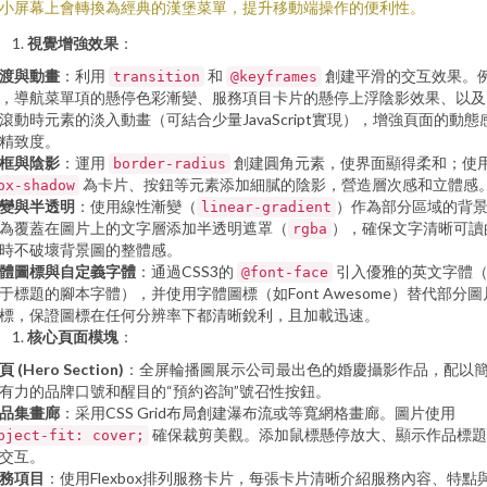
小屏幕上會轉換為經典的漢堡菜單，提升移動端操作的便利性。
視覺增強效果
：
渡與動畫
：利用
和
創建平滑的交互效果。
transition
@keyframes
，導航菜單項的懸停色彩漸變、服務項目卡片的懸停上浮陰影效果、以及
滾動時元素的淡入動畫（可結合少量JavaScript實現），增強頁面的動態
精致度。
框與陰影
：運用
創建圓角元素，使界面顯得柔和；使
border-radius
為卡片、按鈕等元素添加細膩的陰影，營造層次感和立體感
ox-shadow
變與半透明
：使用線性漸變（
）作為部分區域的背
linear-gradient
為覆蓋在圖片上的文字層添加半透明遮罩（
），確保文字清晰可讀
rgba
時不破壞背景圖的整體感。
體圖標與自定義字體
：通過CSS3的
引入優雅的英文字體
@font-face
于標題的腳本字體），并使用字體圖標（如Font Awesome）替代部分圖
標，保證圖標在任何分辨率下都清晰銳利，且加載迅速。
核心頁面模塊
：
頁 (Hero Section)
：全屏輪播圖展示公司最出色的婚慶攝影作品，配以
有力的品牌口號和醒目的“預約咨詢”號召性按鈕。
品集畫廊
：采用CSS Grid布局創建瀑布流或等寬網格畫廊。圖片使用
確保裁剪美觀。添加鼠標懸停放大、顯示作品標題
bject-fit: cover;
交互。
務項目
：使用Flexbox排列服務卡片，每張卡片清晰介紹服務內容、特點