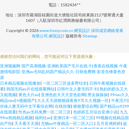
電話：1582434**
地址：深圳市羅湖區桂園街道大塘龍社區筍崗東路2127號華通大廈
1607（入駐深圳市紅潤商務秘書有限公司）
Copyright © 2026
www.hsxzy.com.cn
網頁設計
深圳成宜網絡發展
有限公司
網頁設計
版權所有
Sitemap
感谢您访问我们的网站，您可能还对以下资源感兴趣：
亚洲视频网-国产高潮视频-亚洲欧美国产毛片在线-91香蕉在线视频-午夜
激情电影院-亚洲av无码乱码国产精品久久-日韩免费网-影音先锋黄色资
源
日本精品视频在线播放
|
一区二区三区波多野结衣
|
日韩午夜视频在线观
看
|
韩国无码av片在线观看网站
|
日韩中文人妻无码不卡
|
熟妇的奶头又大
又粗视频
|
黄色大片av
|
亚洲色欲天天天堂色欲网
|
男女操操操
|
99riav久久
精品riav
|
h视频国产
|
久久天天躁狠狠躁夜夜97
|
久久视频一区
|
午夜淫片
|
丝袜人妻无码中文字幕综合网
|
在线你懂
|
狠狠爱综合网
|
国产精品yy9299
在线观看
|
性色av无码免费一区二区三区
|
色婷婷五月综合亚洲小说
|
九九
99re热线精品视频
|
福利社av
|
亚洲日本一区二区三区
|
99视频在线精品国
自产拍
|
天天看天天摸
|
尤物av午夜精品一区二区入口
|
五月亚洲婷婷
|
超