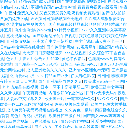
影院美女
|
91精品国产成人观看
|
国产在线观看高清视频黄网
|
在线观看不
卡的av
|
gav成人
|
亚洲精品国产aⅴ成拍色拍
|
青青青爽视频在线观看
|
午夜
h
|
午夜h
|
免费久久久
|
又色又爽又黄的吃奶视频免费观看
|
国产在线拍揄
自揄拍免费下载
|
天天躁日日躁狠狠躁欧美老妇
|
久久成人成狠狠爱综合
网
|
饥渴少妇高潮视频大全
|
国产免费视频精品视频
|
狠狠色狠狠爱综合蜜
芽五月
|
俺来也俺也啪www色
|
91精品小视频
|
7777久久亚洲中文字幕蜜
桃
|
蜜桃视频网站
|
国产熟睡乱子伦午夜视频
|
狠狠色噜噜狠狠狠狠色综合
网
|
亚洲激情视频
|
亚洲国产中文曰韩丝袜
|
中文字幕日韩人妻不卡一区
|
日韩av中文字幕在线播放
|
国产免费黄网站
|
av观看网址
|
四虎国产精品永
久在线无码
|
天天躁日日躁狠狠很躁
|
aaa在线视频
|
久久综合97丁香色香
蕉
|
色五月丁香五月综合五月4438
|
黄色午夜影院
|
色屁屁www免费看欧
美激情
|
国产精品一区二区av交换
|
日韩五码在线
|
v99av
|
岛国av无码免费
无禁网站麦芽
|
成人亚洲欧美久久久久
|
亚洲情xo亚洲色xo无码
|
国产原创
视频
|
佐山爱av在线
|
久久精品国产亚洲
|
伊人春色影院
|
日日网
|
狠狠躁夜
夜躁人人爽天天古典
|
国产亚洲精品自在久久vr
|
欧美成人乱码一二三四区
|
九九热精品在线视频
|
日本一区不卡高清更新二区
|
欧美三级中文字幕
|
久久新视频
|
午夜爽爽视频
|
内射少妇36p亚洲区
|
日韩av无卡无码午夜观
看
|
人妻av中文字幕久久
|
欧美国产片
|
一道本综合久久
|
99久久久久
|
国产
欧美一区二区三区精华液好吗
|
免费a视频在线观看
|
欧美性色黄大片手机
版
|
成人免费午夜无码视频在线播放
|
久久黄色一级片
|
四房播色综合久久
婷婷
|
黄色片免费在线观看
|
欧美日韩三级在线
|
国产美女www爽爽爽网
站
|
aaa在线视频
|
av在线播放地址
|
青娱乐超碰在线
|
性爱免费视频
|
国产
丝袜在线精品丝袜
|
国产a久久
|
无套熟女av呻吟在线观看
|
两个奶头被吃