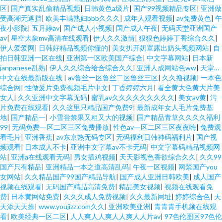
区
|
国产真实乱偷精品视频
|
日韩黄色a级片
|
国产99视频精品专区
|
亚洲做
受高潮无遮挡
|
欧美丰满熟妇bbb久久久
|
成年人观看视频
|
av免费黄色
|
午
夜小影院
|
五月婷av
|
国产成人小视频
|
国产成人午夜
|
无码天堂亚洲国产
av
|
星空大象mv高清在线观看
|
伊人久久激情
|
狠狠色婷婷丁香综合久久
|
伊人爱爱网
|
日韩好精品视频你懂的
|
美女扒开奶罩露出奶头视频网站
|
自
拍日韩亚洲一区在线
|
亚洲第一区欧美国产综合
|
中文字幕网站
|
日本新
janpanese乱熟
|
伊人久久综合给合综合久久
|
亚洲人成网站色ww
|
天堂…
中文在线最新版在线
|
av鲁丝一区鲁丝二区鲁丝三区
|
久久撸视频
|
一本色
综合网
|
性做爰片免费视频毛片中文
|
丁香婷婷六月
|
看全黄大色黄大片美
女人
|
久久亚洲中文字幕无码
|
蜜乳av久久久久久久久久久
|
美女av黄
|
污
片免费在线观看
|
久久这里只精品国产免费9
|
最新成年女人毛片免费基
地
|
国产精品一
|
小雪尝禁果又粗又大的视频
|
国产精品青草久久久久福利
99
|
无码免费一区二区三区免费播放
|
性色av一区二区三区夜夜嗨
|
免费观
看毛片
|
亚洲香蕉
|
av东京热无码专区
|
无码福利日韩神码福利片
|
国产视
频观看
|
日本成人不卡
|
亚洲中文字幕av不卡无码
|
中文字幕码精品视频网
站
|
亚洲a在线观看无码
|
男女插鸡视频
|
天天影视色香欲综合久久
|
久久99
国产只有精品
|
亚洲精品一本之道高清乱码
|
午夜一区视频
|
网禁国产you
女网站
|
久久精品国产99国产精品导航
|
国产成人亚洲日韩欧美
|
成人国产
视频在线观看
|
无码国产精品高清免费
|
精品美女视频
|
视频在线观看免
费
|
日本黄网站免费
|
久久久成人免费视频
|
久久最新网址
|
婷婷综合色
|
天
天添天天操
|
www.youjizz.com久久
|
亚洲欧美亚洲
|
青青青手机频在线观
看
|
欧美经典一区二区
|
人人爽人人爽人人爽人人片av
|
97色伦图区97色伦