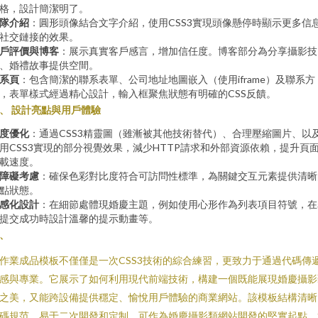
格，設計簡潔明了。
隊介紹
：圓形頭像結合文字介紹，使用CSS3實現頭像懸停時顯示更多信
社交鏈接的效果。
戶評價與博客
：展示真實客戶感言，增加信任度。博客部分為分享攝影技
、婚禮故事提供空間。
系頁
：包含簡潔的聯系表單、公司地址地圖嵌入（使用iframe）及聯系方
，表單樣式經過精心設計，輸入框聚焦狀態有明確的CSS反饋。
、 設計亮點與用戶體驗
度優化
：通過CSS3精靈圖（雖漸被其他技術替代）、合理壓縮圖片、以
用CSS3實現的部分視覺效果，減少HTTP請求和外部資源依賴，提升頁
載速度。
障礙考慮
：確保色彩對比度符合可訪問性標準，為關鍵交互元素提供清晰
點狀態。
感化設計
：在細節處體現婚慶主題，例如使用心形作為列表項目符號，在
提交成功時設計溫馨的提示動畫等。
、
作業成品模板不僅僅是一次CSS3技術的綜合練習，更致力于通過代碼傳
感與專業。它展示了如何利用現代前端技術，構建一個既能展現婚慶攝影
之美，又能跨設備提供穩定、愉悅用戶體驗的商業網站。該模板結構清晰
碼規范、易于二次開發和定制，可作為婚慶攝影類網站開發的堅實起點。