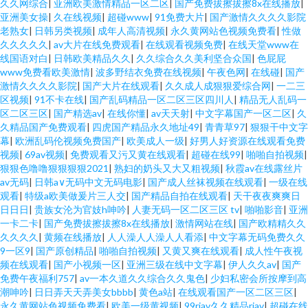
久久网综合
|
亚洲欧美激情精品一区二区
|
国产免费拔擦拔擦8x在线播放
|
亚洲美女操
|
久在线视频
|
超碰www
|
91免费大片
|
国产激情久久久久影院
老熟女
|
日韩另类视频
|
成年人高清视频
|
永久黄网站色视频免费看
|
性做
久久久久久
|
av大片在线免费观看
|
在线观看视频免费
|
在线天堂www在
线国语对白
|
日韩欧美精品久久
|
久久综合久久美利坚合众国
|
色屁屁
www免费看欧美激情
|
波多野结衣免费在线视频
|
午夜色网
|
在线碰
|
国产
激情久久久久影院
|
国产大片在线观看
|
久久成人成狠狠爱综合网
|
一二三
区视频
|
91不卡在线
|
国产乱码精品一区二区三区四川人
|
精品无人乱码一
区二区三区
|
国产精选av
|
在线你懂
|
av天天射
|
中文字幕国产一区二区
|
久
久精品国产免费观看
|
四虎国产精品永久地址49
|
青青草97
|
狠狠干中文字
幕
|
欧洲乱码伦视频免费国产
|
欧美成人一级
|
好男人好资源在线观看免费
视频
|
69av视频
|
免费观看又污又黄在线观看
|
超碰在线99
|
啪啪自拍视频
|
狠狠色噜噜狠狠狠狠2021
|
熟妇的奶头又大又粗视频
|
秋霞av在线露丝片
av无码
|
日韩a∨无码中文无码电影
|
国产成人丝袜视频在线观看
|
一级在线
观看
|
特级a欧美做爰片三人交
|
国产精品自拍在线观看
|
天干夜夜爽爽日
日日日
|
贵族女沦为官妓h呻吟
|
人妻无码一区二区三区 tv
|
啪啪影音
|
亚洲
一卡二卡
|
国产免费拔擦拔擦8x在线播放
|
激情网站在线
|
国产欧精精久久
久久久久
|
黄频在线播放
|
人人澡人人澡人人看添
|
中文字幕无码免费久久
9一区9
|
国产原创精品
|
啪啪自拍视频
|
又黄又爽在线观看
|
成人性午夜视
频在线观看
|
国产小视频一区
|
亚洲三级在线中文字幕
|
伊人久久av
|
国产
免费午夜福利757
|
av一本久道久久综合久久鬼色
|
少妇私密会所按摩到高
潮呻吟
|
日日弄天天弄美女bbbb
|
黄色a站
|
在线观看国产一区二区三区
|
永久黄网站色视频免费看
|
欧美一级黄视频
|
99riav久久精品riav
|
超碰在线